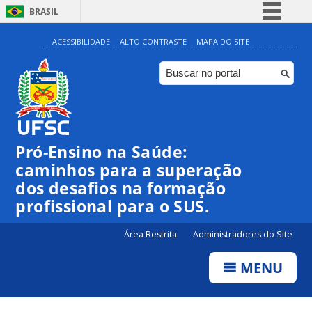
BRASIL
Simplifique!
ACESSIBILIDADE
ALTO CONTRASTE
MAPA DO SITE
Comunica BR
Participe
Acesso à informação
Legislação
Pró-Ensino na Saúde:
Canais
caminhos para a superação
dos desafios na formação
profissional para o SUS.
Área Restrita
Administradores do Site
MENU