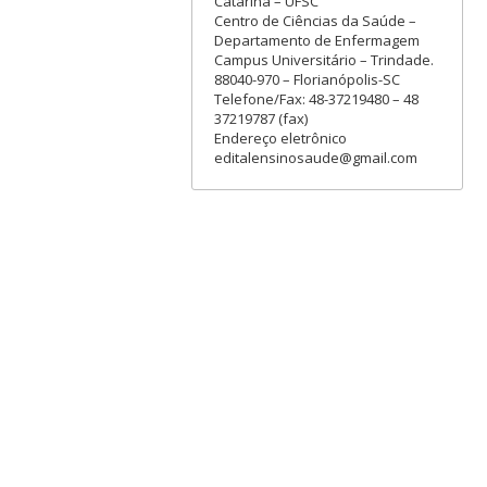
Catarina – UFSC
Centro de Ciências da Saúde –
Departamento de Enfermagem
Campus Universitário – Trindade.
88040-970 – Florianópolis-SC
Telefone/Fax: 48-37219480 – 48
37219787 (fax)
Endereço eletrônico
editalensinosaude@gmail.com