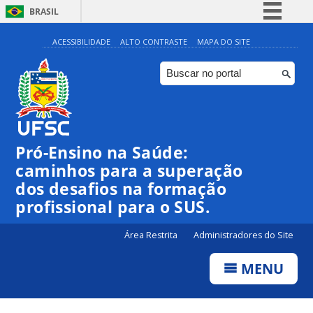
BRASIL
Simplifique!
ACESSIBILIDADE
ALTO CONTRASTE
MAPA DO SITE
Comunica BR
Participe
Acesso à informação
Legislação
Pró-Ensino na Saúde:
Canais
caminhos para a superação
dos desafios na formação
profissional para o SUS.
Área Restrita
Administradores do Site
MENU