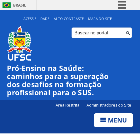
BRASIL
Simplifique!
ACESSIBILIDADE
ALTO CONTRASTE
MAPA DO SITE
Comunica BR
Participe
Acesso à informação
Legislação
Pró-Ensino na Saúde:
Canais
caminhos para a superação
dos desafios na formação
profissional para o SUS.
Área Restrita
Administradores do Site
MENU