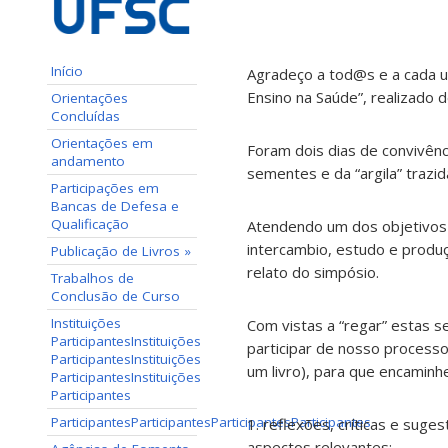
Início
Agradeço a tod@s e a cada u
Ensino na Saúde”, realizado
Orientações
Concluídas
Orientações em
Foram dois dias de convivênc
andamento
sementes e da “argila” trazid
Participações em
Bancas de Defesa e
Qualificação
Atendendo um dos objetivos 
intercambio, estudo e prod
Publicação de Livros
»
relato do simpósio.
Trabalhos de
Conclusão de Curso
Instituições
Com vistas a “regar” estas s
Participantes
Instituições
participar de nosso processo
Participantes
Instituições
um livro), para que encaminh
Participantes
Instituições
Participantes
Participantes
Participantes
Participantes
Participantes
1. reflexões, críticas e sug
aspectos relevantes;