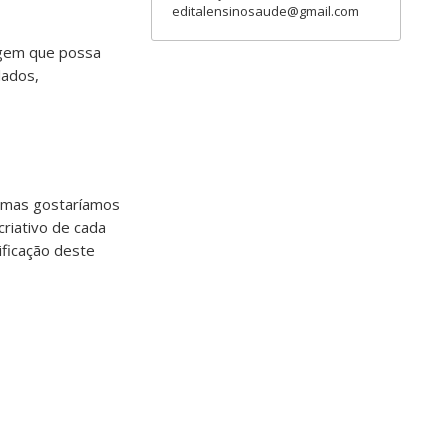
editalensinosaude@gmail.com
agem que possa
lados,
, mas gostaríamos
criativo de cada
ificação deste