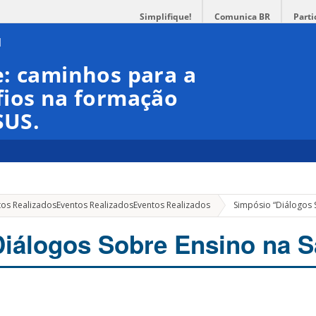
Simplifique!
Comunica BR
Parti
e: caminhos para a
fios na formação
SUS.
tos Realizados
Eventos Realizados
Eventos Realizados
Simpósio “Diálogos 
iálogos Sobre Ensino na 