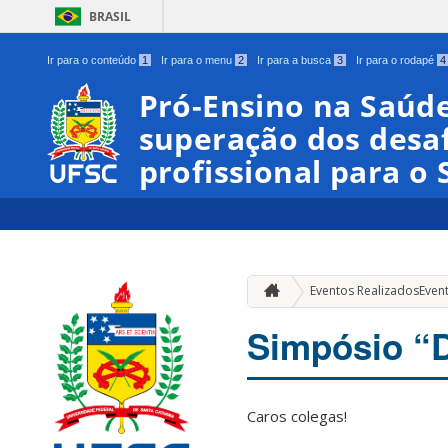
BRASIL
Ir para o conteúdo
1
Ir para o menu
2
Ir para a busca
3
Ir para o rodapé
4
Pró-Ensino na Saúd
superação dos desa
profissional para o 
Eventos Realizados
Even
Simpósio “D
Caros colegas!