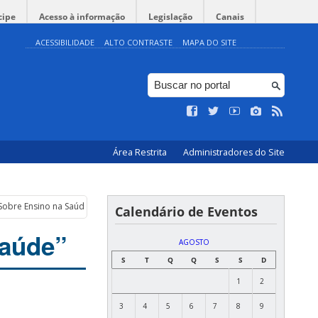
cipe
Acesso à informação
Legislação
Canais
ACESSIBILIDADE
ALTO CONTRASTE
MAPA DO SITE
Área Restrita
Administradores do Site
Sobre Ensino na Saúde”
Calendário de Eventos
Saúde”
AGOSTO
S
T
Q
Q
S
S
D
1
2
3
4
5
6
7
8
9