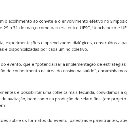
m o acolhimento ao convite e o envolvimento efetivo no Simpósi
 de 29 a 31 de março como parceria entre UFSC, Unochapecó e UF
ia, experimentações e aprendizados dialógicos, construídos a par
as e disponibilizadas por cada um no coletivo.
do evento, que é “potencializar a implementação de estratégias
ução de conhecimento na área do ensino na saúde”, encaminham
ementes e possibilitar uma colheita mais fecunda, convidamos a
 de avaliação, bem como na produção do relato final (em projet
em:
estões sobre os formatos do evento, palestras e palestrantes, ati