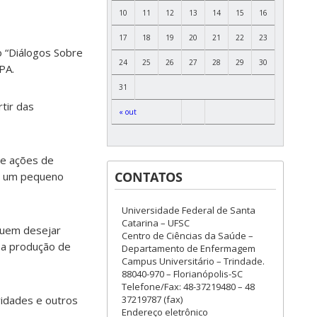
10
11
12
13
14
15
16
17
18
19
20
21
22
23
o “Diálogos Sobre
24
25
26
27
28
29
30
PA.
31
tir das
« out
 e ações de
CONTATOS
os um pequeno
Universidade Federal de Santa
Catarina – UFSC
 quem desejar
Centro de Ciências da Saúde –
o a produção de
Departamento de Enfermagem
Campus Universitário – Trindade.
88040-970 – Florianópolis-SC
Telefone/Fax: 48-37219480 – 48
37219787 (fax)
vidades e outros
Endereço eletrônico