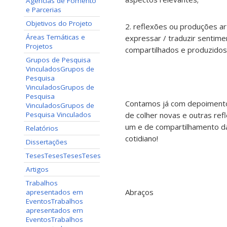
Agências de Fomento
e Parcerias
Objetivos do Projeto
2. reflexões ou produções a
Áreas Temáticas e
expressar / traduzir sentime
Projetos
compartilhados e produzidos
Grupos de Pesquisa
Vinculados
Grupos de
Pesquisa
Vinculados
Grupos de
Pesquisa
Contamos já com depoimentos
Vinculados
Grupos de
Pesquisa Vinculados
de colher novas e outras ref
um e de compartilhamento da
Relatórios
cotidiano!
Dissertações
Teses
Teses
Teses
Teses
Artigos
Trabalhos
Abraços
apresentados em
Eventos
Trabalhos
apresentados em
Eventos
Trabalhos