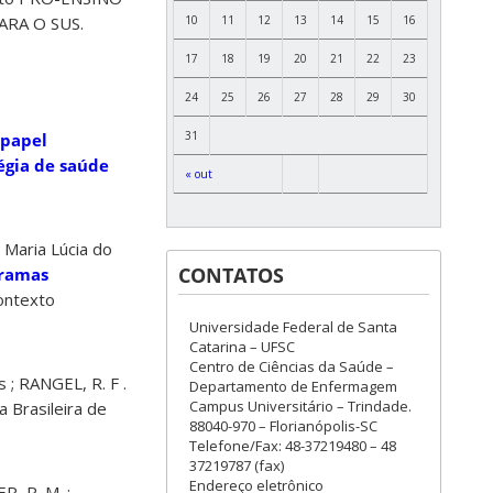
10
11
12
13
14
15
16
RA O SUS.
17
18
19
20
21
22
23
24
25
26
27
28
29
30
31
 papel
égia de saúde
« out
 Maria Lúcia do
CONTATOS
gramas
ontexto
Universidade Federal de Santa
Catarina – UFSC
Centro de Ciências da Saúde –
 ; RANGEL, R. F .
Departamento de Enfermagem
Campus Universitário – Trindade.
a Brasileira de
88040-970 – Florianópolis-SC
Telefone/Fax: 48-37219480 – 48
37219787 (fax)
Endereço eletrônico
R, R. M. ;