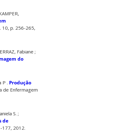
RKAMPER,
 em
. 10, p. 256-265,
ERRAZ, Fabiane ;
rmagem do
 P .
Produção
la de Enfermagem
iela S. ;
s de
2-177, 2012.