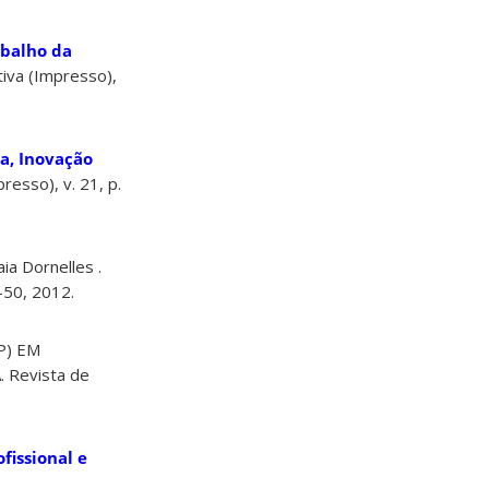
abalho da
tiva (Impresso),
a, Inovação
esso), v. 21, p.
ia Dornelles .
-50, 2012.
MP) EM
Revista de
fissional e