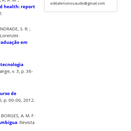
editalensinosaude@gmail.com
d health: report
2.
ANDRADE, S. R. ;
orenzini .
graduação em
tecnologia
nge, v. 3, p. 36-
curso de
, p. 00-00, 2012.
; BORGES, A. M. F.
 Ambígua
. Revista