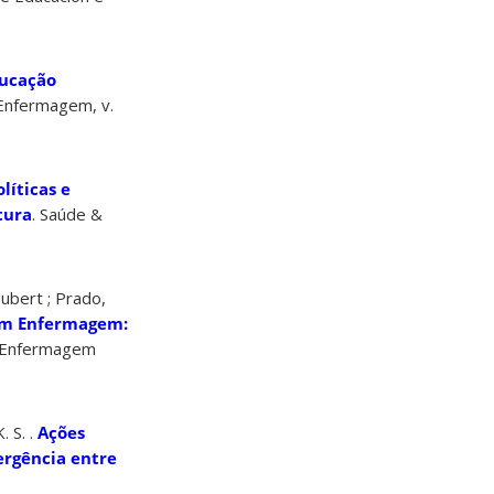
ucação
 Enfermagem, v.
olíticas e
tura
. Saúde &
bert ; Prado,
em Enfermagem:
de Enfermagem
 S. .
Ações
ergência entre