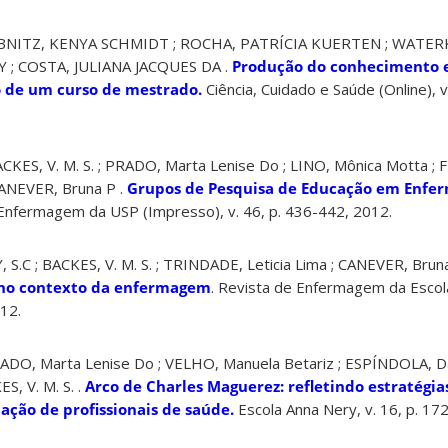
REIBNITZ, KENYA SCHMIDT ; ROCHA, PATRÍCIA KUERTEN ; WATE
 ; COSTA, JULIANA JACQUES DA .
Produção do conhecimento
 de um curso de mestrado.
Ciência, Cuidado e Saúde (Online), v
KES, V. M. S. ; PRADO, Marta Lenise Do ; LINO, Mônica Motta ; F
CANEVER, Bruna P .
Grupos de Pesquisa de Educação em Enfe
 Enfermagem da USP (Impresso), v. 46, p. 436-442, 2012.
C ; BACKES, V. M. S. ; TRINDADE, Leticia Lima ; CANEVER, Bruna
a no contexto da enfermagem
. Revista de Enfermagem da Esco
012.
DO, Marta Lenise Do ; VELHO, Manuela Betariz ; ESPÍNDOLA, Dan
, V. M. S. .
Arco de Charles Maguerez: refletindo estratégia
ação de profissionais de saúde.
Escola Anna Nery, v. 16, p. 17