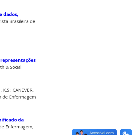
e dados,
vista Brasileira de
 representações
th & Social
, K.S ; CANEVER,
la de Enfermagem
nificado da
a de Enfermagem,