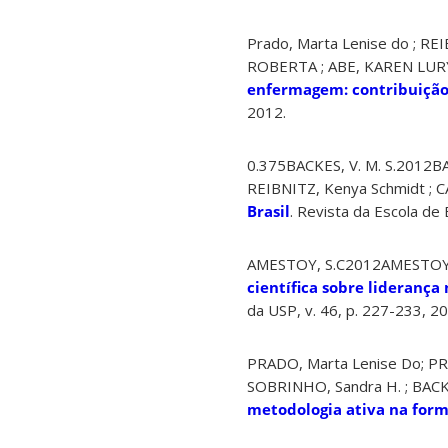
Prado, Marta Lenise do ; 
ROBERTA ; ABE, KAREN LURY
enfermagem: contribuição
2012.
0.375BACKES, V. M. S.2012BAC
REIBNITZ, Kenya Schmidt ; 
Brasil
. Revista da Escola de
AMESTOY, S.C2012AMESTOY, S.
científica sobre lideranç
da USP, v. 46, p. 227-233, 2
PRADO, Marta Lenise Do; PRA
SOBRINHO, Sandra H. ; BACKES
metodologia ativa na form