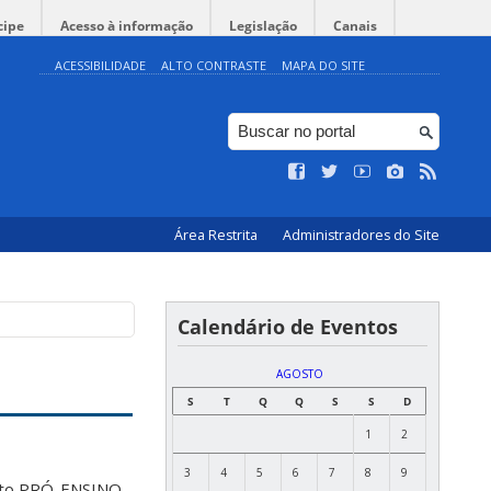
cipe
Acesso à informação
Legislação
Canais
ACESSIBILIDADE
ALTO CONTRASTE
MAPA DO SITE
Área Restrita
Administradores do Site
Calendário de Eventos
AGOSTO
S
T
Q
Q
S
S
D
1
2
3
4
5
6
7
8
9
ojeto PRÓ-ENSINO