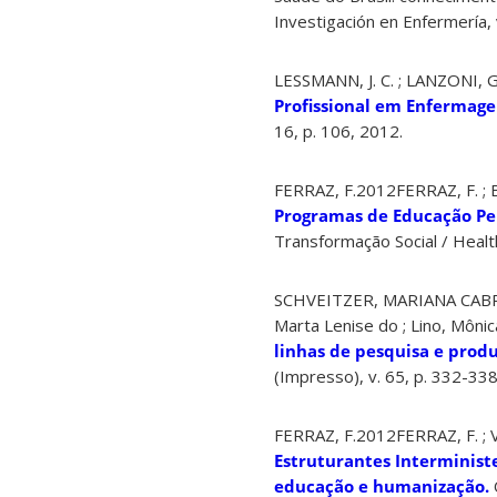
Investigación en Enfermería, 
LESSMANN, J. C. ; LANZONI, G.
Profissional em Enfermage
16, p. 106, 2012.
FERRAZ, F.2012FERRAZ, F. ; B
Programas de Educação Per
Transformação Social / Health
SCHVEITZER, MARIANA CABRA
Marta Lenise do ; Lino, Mônic
linhas de pesquisa e produ
(Impresso), v. 65, p. 332-338
FERRAZ, F.2012FERRAZ, F. ; V
Estruturantes Interminist
educação e humanização.