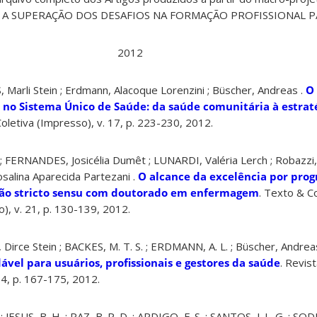
 A SUPERAÇÃO DOS DESAFIOS NA FORMAÇÃO PROFISSIONAL PA
2012
 Marli Stein ; Erdmann, Alacoque Lorenzini ; Büscher, Andreas .
O
o no Sistema Único de Saúde: da saúde comunitária à estrat
Coletiva (Impresso), v. 17, p. 223-230, 2012.
; FERNANDES, Josicélia Dumêt ; LUNARDI, Valéria Lerch ; Robazzi,
alina Aparecida Partezani .
O alcance da excelência por pro
ação stricto sensu com doutorado em enfermagem
. Texto & C
, v. 21, p. 130-139, 2012.
Dirce Stein ; BACKES, M. T. S. ; ERDMANN, A. L. ; Büscher, Andreas
dável para usuários, profissionais e gestores da saúde
. Revist
4, p. 167-175, 2012.
ESUS, B. H. ; PAZ, B. P. D. ; ARDIGO, F. S. ; SANTOS, J. L. G. ; SODE