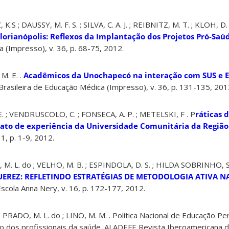
S ; DAUSSY, M. F. S. ; SILVA, C. A. J. ; REIBNITZ, M. T. ; KLOH, D.
lorianópolis: Reflexos da Implantação dos Projetos Pró-Saúde
 (Impresso), v. 36, p. 68-75, 2012.
M. E. .
Acadêmicos da Unochapecó na interação com SUS e E
 Brasileira de Educação Médica (Impresso), v. 36, p. 131-135, 201
. ; VENDRUSCOLO, C. ; FONSECA, A. P. ; METELSKI, F . P
ráticas 
lato de experiência da Universidade Comunitária da Regiã
1, p. 1-9, 2012.
. L. do ; VELHO, M. B. ; ESPINDOLA, D. S. ; HILDA SOBRINHO, S.
EREZ: REFLETINDO ESTRATÉGIAS DE METODOLOGIA ATIVA 
Escola Anna Nery, v. 16, p. 172-177, 2012.
 ; PRADO, M. L. do ; LINO, M. M. . Política Nacional de Educação 
to dos profissionais da saúde. ALADEFE Revista Iberoamericana 