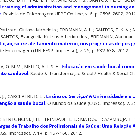
 training of administration and management in nursing an
e
. Revista de Enfermagem UFPE On Line, v. 6, p. 2596-2602, 201
Parizoto, Giuliana Micheloto ; ERDMANN, A. L. ; SANTOS, E. K. A. ; 
SANTOS, Evanguelia Kotzias Atherino dos ; ERDMANN, Alacoque L
rtação, sobre aleitamento materno, nos programas de pós-
a de Enfermagem (UNIFESP. Impresso), v. 25, p. 632-638, 2012.
G. M. V. ; MELLO, A. L. S. F. .
Educação em saúde bucal como 
nto saudável
. Saúde & Transformação Social / Health & Social Cha
 J. ; CARCERERI, D. L. .
Ensino ou Serviço? A Universidade e o 
enção à saúde bucal
. O Mundo da Saúde (CUSC. Impresso), v. 35
P. ; BERTONCINI, J. H. ; TRINDADE, L. L. ; MATOS, E ; AZAMBUJA, E. 
argas de Trabalho dos Profissionais de Saúde: Uma Relação
. Impresso), v. 14, p. 157-168, 2012.