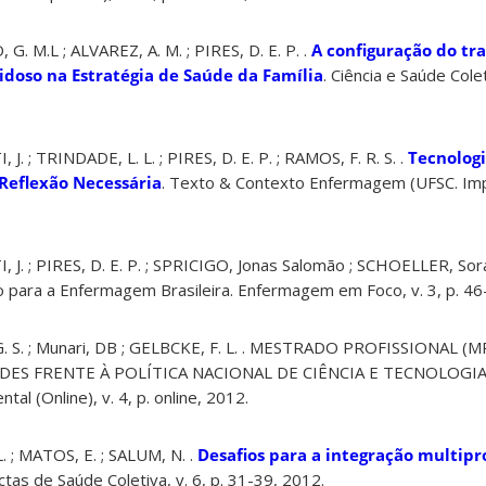
. M.L ; ALVAREZ, A. M. ; PIRES, D. E. P. .
A configuração do tr
idoso na Estratégia de Saúde da Família
. Ciência e Saúde Cole
. ; TRINDADE, L. L. ; PIRES, D. E. P. ; RAMOS, F. R. S. .
Tecnologi
Reflexão Necessária
. Texto & Contexto Enfermagem (UFSC. Impr
J. ; PIRES, D. E. P. ; SPRICIGO, Jonas Salomão ; SCHOELLER, Sora
 para a Enfermagem Brasileira. Enfermagem em Foco, v. 3, p. 46
 G. S. ; Munari, DB ; GELBCKE, F. L. . MESTRADO PROFISSIONAL (
ES FRENTE À POLÍTICA NACIONAL DE CIÊNCIA E TECNOLOGIA. 
al (Online), v. 4, p. online, 2012.
. ; MATOS, E. ; SALUM, N. .
Desafios para a integração multipro
tas de Saúde Coletiva, v. 6, p. 31-39, 2012.