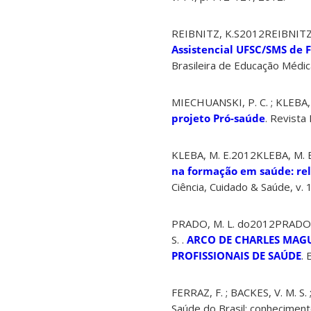
REIBNITZ, K.S2012REIBNITZ, K.
Assistencial UFSC/SMS de F
Brasileira de Educação Médica
MIECHUANSKI, P. C. ; KLEBA, 
projeto Pró-saúde
. Revista
KLEBA, M. E.2012KLEBA, M. E
na formação em saúde: re
Ciência, Cuidado & Saúde, v. 1
PRADO, M. L. do2012PRADO, M
S. .
ARCO DE CHARLES MAGU
PROFISSIONAIS DE SAÚDE
. 
FERRAZ, F. ; BACKES, V. M. S.
Saúde do Brasil: conhecimen