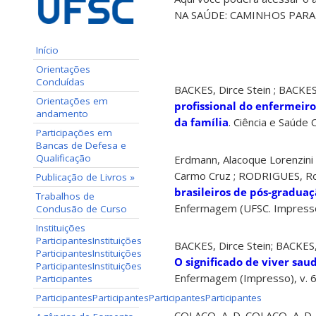
NA SAÚDE: CAMINHOS PARA
Início
Orientações
Concluídas
BACKES, Dirce Stein ; BACKES,
Orientações em
profissional do enfermeir
andamento
da família
. Ciência e Saúde 
Participações em
Bancas de Defesa e
Qualificação
Erdmann, Alacoque Lorenzini 
Carmo Cruz ; RODRIGUES, Ros
Publicação de Livros
»
brasileiros de pós-gradu
Trabalhos de
Enfermagem (UFSC. Impresso)
Conclusão de Curso
Instituições
Participantes
Instituições
BACKES, Dirce Stein; BACKES, 
Participantes
Instituições
O significado de viver sau
Participantes
Instituições
Enfermagem (Impresso), v. 6
Participantes
Participantes
Participantes
Participantes
Participantes
COLACO, A. D. COLACO, A. D. ; J