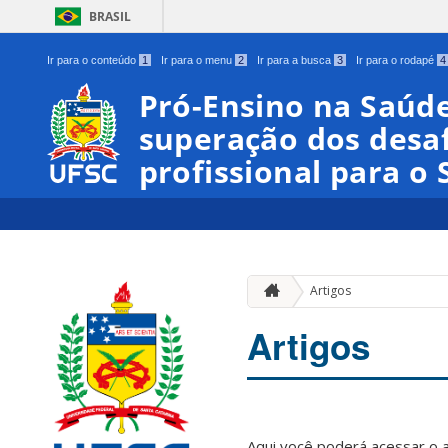
BRASIL
Ir para o conteúdo
1
Ir para o menu
2
Ir para a busca
3
Ir para o rodapé
4
Pró-Ensino na Saúd
superação dos desa
profissional para o 
Artigos
Artigos
Aqui você poderá acessar o 