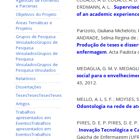
Agências de Fomento
e Parcerias
ERDMANN, A. L. .
Supervised
of an academic experienc
Objetivos do Projeto
Áreas Temáticas e
Projetos
Parizoto, Giuliana Micheloto; 
Grupos de Pesquisa
ANDRADE, Selma Regina de ; 
Vinculados
Grupos de
Produção de teses e disse
Pesquisa
enfermagem
. Acta Paulist
Vinculados
Grupos de
Pesquisa
Vinculados
Grupos de
MEDAGLIA, G. M. V. MEDAGLIA, 
Pesquisa Vinculados
social para o envelhecime
Relatórios
43, 2012.
Dissertações
Teses
Teses
Teses
Teses
MELLO, A. L. S. F. ; MOYSES, S.
Artigos
Odontologia na rede de at
Trabalhos
apresentados em
PIRES, D. E. P. PIRES, D. E. 
Eventos
Trabalhos
apresentados em
.
Inovação Tecnológica e C
Eventos
Trabalhos
Gaúcha de Enfermagem (UFRGS