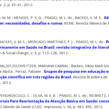
v. 2, p. 33-41, 2012.
 M. M. ; MENDES, P. X. G. ; PRADO, M. L. do ; BACKES, V. M. S. .
Ed
m: necessidades, desafios e rumos
. REME. Revista Mineira de
ACKES, V. M. S. ; MERCADO-MARTÍNEZ, F. J. ; PRADO, M. L. do .
P
manente em Saúde no Brasil: revisão integrativa de litera
 & Social Change, v. 3, p. 113-128, 2012.
L2012SCHVEITZER, MARIANA CABRAL ; Backes, Vânia Marli Schu
a Motta ; Ferraz, Fabiane .
Grupos de pesquisa em educação 
ção científica em três regiões do Brasil
. Revista Brasileira 
, 2012.
ENDRÚSCOLO, C. ; SILVA, M. E. K. ; PRADO, M. L. do ; REIBNITZ, K.
eriais Para Reorientação da Atenção Básica em Saúde: conv
O Mundo da Saúde (CUSC. Impresso), v. 36, p. 482-493, 2012.