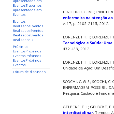
apresentados em
Eventos
Trabalhos
apresentados em
PINHEIRO, G. M.L; PINHEIRO, G
Eventos
enfermeira na atenção ao 
Eventos
v. 17, p. 2105-2115, 2012.
Realizados
Eventos
Realizados
Eventos
Realizados
Eventos
LORENZETTI, J.; LORENZETTI, J
Realizados
»
Tecnológica e Saúde: Uma 
Próximos
432-439, 2012.
Eventos
Próximos
Eventos
Próximos
Eventos
Próximos
LORENZETTI, J.; LORENZETTI, 
Eventos
Unidade de Ação: Um Desafio
Fórum de discussão
SCOCHI, C. G. S.; SCOCHI, C.
ENFERMAGEM: POSSIBILIDAD
Pesquisa: Cuidado é Fundament
GELBCKE, F. L.; GELBCKE, F. L
interdisciplinar
. Tempus: Ac