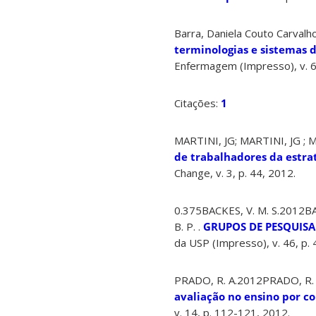
Barra, Daniela Couto Carvalho
terminologias e sistemas 
Enfermagem (Impresso), v. 6
Citações:
1
MARTINI, JG; MARTINI, JG ; Mot
de trabalhadores da estra
Change, v. 3, p. 44, 2012.
0.375BACKES, V. M. S.2012BAC
B. P. .
GRUPOS DE PESQUISA
da USP (Impresso), v. 46, p.
PRADO, R. A.2012PRADO, R. A
avaliação no ensino por 
v. 14, p. 112-121, 2012.