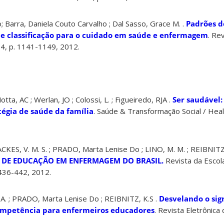
; Barra, Daniela Couto Carvalho ; Dal Sasso, Grace M. .
Padrões d
de classificação para o cuidado em saúde e enfermagem
. Re
4, p. 1141-1149, 2012.
ta, AC ; Werlan, JO ; Colossi, L. ; Figueiredo, RJA .
Ser saudável:
tégia de saúde da família
. Saúde & Transformação Social / Heal
KES, V. M. S. ; PRADO, Marta Lenise Do ; LINO, M. M. ; REIBNITZ
 DE EDUCAÇÃO EM ENFERMAGEM DO BRASIL.
Revista da Esco
 436-442, 2012.
. ; PRADO, Marta Lenise Do ; REIBNITZ, K.S .
Desvelando o sig
competência para enfermeiros educadores
. Revista Eletrônic