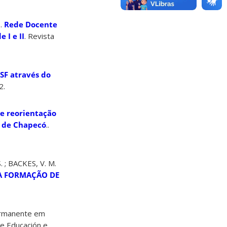
 .
Rede Docente
 I e II
. Revista
SF através do
2.
de reorientação
o de Chapecó
..
 ; BACKES, V. M.
NA FORMAÇÃO DE
Permanente em
de Educación e