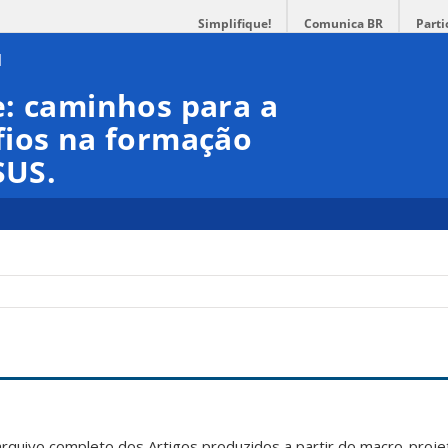
Simplifique!
Comunica BR
Parti
e: caminhos para a
fios na formação
SUS.
arquivo completo dos Artigos produzidos a partir do macro-pr