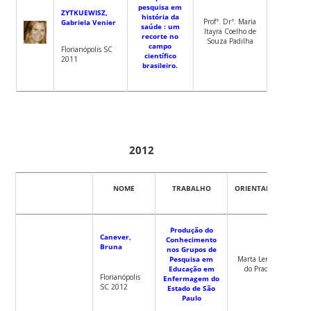
pesquisa em
ZYTKUEWISZ,
história da
Profª. Drª. Maria
Gabriela Venier
saúde : um
Itayra Coelho de
recorte no
Souza Padilha
campo
Florianópolis SC
científico
2011
brasileiro.
2012
NOME
TRABALHO
ORIENTADOR
Produção do
Canever,
Conhecimento
Bruna
nos Grupos de
Pesquisa em
Marta Lenise
Educação em
do Prado
Florianópolis
Enfermagem do
SC 2012
Estado de São
Paulo