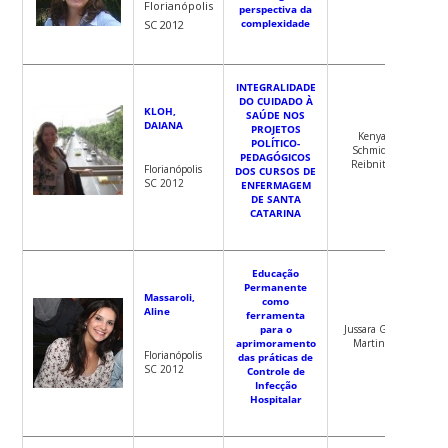
Florianópolis
perspectiva da
complexidade
SC 2012
INTEGRALIDADE
DO CUIDADO À
KLOH,
SAÚDE NOS
DAIANA
PROJETOS
Kenya
POLÍTICO-
Schmidt
PEDAGÓGICOS
Reibnitz
Florianópolis
DOS CURSOS DE
SC 2012
ENFERMAGEM
DE SANTA
CATARINA
Educação
Permanente
Massaroli,
como
Aline
ferramenta
para o
Jussara Gue
aprimoramento
Martini.
Florianópolis
das práticas de
SC 2012
Controle de
Infecção
Hospitalar