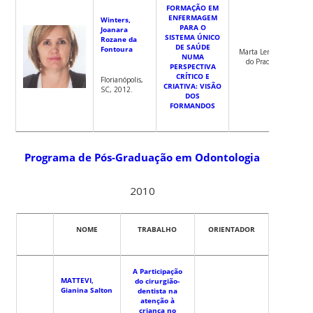
FORMAÇÃO EM
ENFERMAGEM
Winters,
PARA O
Joanara
SISTEMA ÚNICO
Rozane da
DE SAÚDE
Fontoura
Marta Lenise
NUMA
do Prado
PERSPECTIVA
CRÍTICO E
Florianópolis,
CRIATIVA: VISÃO
SC, 2012.
DOS
FORMANDOS
Programa de Pós-Graduação em Odontologia
2010
NOME
TRABALHO
ORIENTADOR
A Participação
MATTEVI,
do cirurgião-
Gianina Salton
dentista na
atenção à
criança no