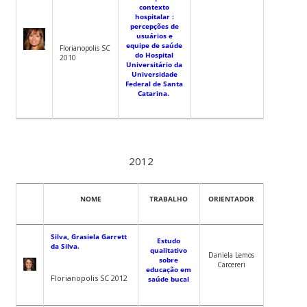
contexto
hospitalar :
percepções de
usuários e
equipe de saúde
Florianopolis SC
do Hospital
2010
Universitário da
Universidade
Federal de Santa
Catarina.
2012
NOME
TRABALHO
ORIENTADOR
Silva, Grasiela Garrett
Estudo
da Silva.
qualitativo
Daniela Lemos
sobre
Carcereri
educação em
Florianopolis SC 2012
saúde bucal