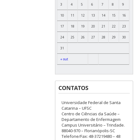
3
4
5
6
7
8
9
10
11
12
13
14
15
16
17
18
19
20
21
22
23
24
25
26
27
28
29
30
31
« out
CONTATOS
Universidade Federal de Santa
Catarina – UFSC
Centro de Ciências da Saúde –
Departamento de Enfermagem
Campus Universitário – Trindade.
88040-970 – Florianópolis-SC
Telefone/Fax: 48-37219480 – 48