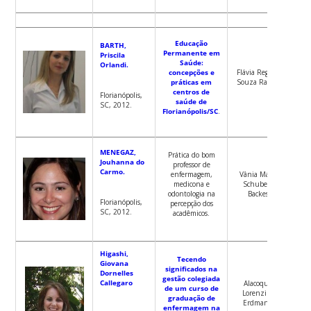
Educação
BARTH,
Permanente em
Priscila
Saúde:
Orlandi.
concepções e
Flávia Regina
práticas em
Souza Ramos
centros de
Florianópolis,
saúde de
SC, 2012.
Florianópolis/SC
.
MENEGAZ,
Prática do bom
Jouhanna do
professor de
Carmo.
enfermagem,
Vânia Marli
medicona e
Schubert
odontologia na
Backes
Florianópolis,
percepção dos
SC, 2012.
acadêmicos.
Higashi,
Tecendo
Giovana
significados na
Dornelles
gestão colegiada
Callegaro
Alacoque
de um curso de
Lorenzini
graduação de
Erdmann
enfermagem na