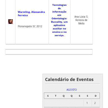
Tecnologias
de
informação
Warmling, Alessandra
em
Ferreira
Ana Lúcia S.
Odontologia:
Ferreira de
Buccality, um
Mello
aplicativo
Florianopolis SC 2012
auxiliar no
ensino e no
serviço.
Calendário de Eventos
AGOSTO
S
T
Q
Q
S
S
D
1
2