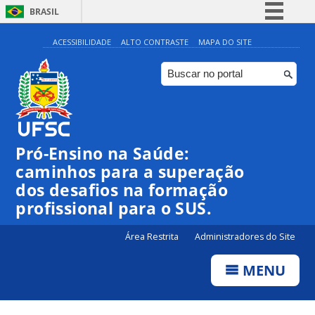
BRASIL
Simplifique!
ACESSIBILIDADE
ALTO CONTRASTE
MAPA DO SITE
Comunica BR
Participe
Acesso à informação
Legislação
Pró-Ensino na Saúde:
Canais
caminhos para a superação
dos desafios na formação
profissional para o SUS.
Área Restrita
Administradores do Site
MENU