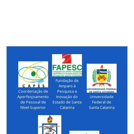
Fundação de
Amparo à
Coordenação de
Pesquisa e
Aperfeiçoamento
Inovação do
Universidade
de Pessoal de
Estado de Santa
Federal de
Nível Superior
Catarina
Santa Catarina