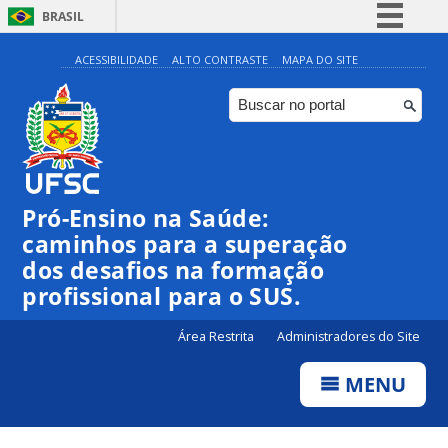
BRASIL
Simplifique!
ACESSIBILIDADE
ALTO CONTRASTE
MAPA DO SITE
Comunica BR
Participe
Acesso à informação
Legislação
Pró-Ensino na Saúde:
Canais
caminhos para a superação
dos desafios na formação
profissional para o SUS.
Área Restrita
Administradores do Site
MENU