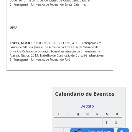
Súde. 2013. Trabalho de Conclusão de Curso (Graduação em
Enfermagem) – Universidade Federal de Santa Catarina.
UFPA
LOPES, M.M.B.
; PINHEIRO, D. N.; RIBEIRO, A. C.. Participação em
banca de Gláucia Jacqueline Almeida da Costa e Karla Yasmine da
Silva.Os Reflexos da Educação Formal na atuação da Enfermeira na
Atenção Básica. 2013. Trabalho de Conclusão de Curso (Graduação em
Enfermagem) – Universidade Federal do Pará.
Calendário de Eventos
AGOSTO
S
T
Q
Q
S
S
D
1
2