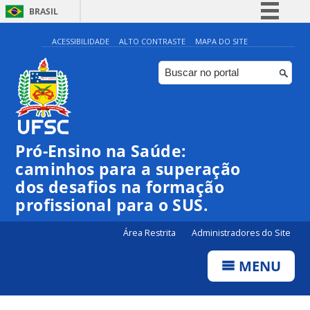
BRASIL
Simplifique!
ACESSIBILIDADE
ALTO CONTRASTE
MAPA DO SITE
Comunica BR
Participe
Acesso à informação
Legislação
Pró-Ensino na Saúde:
Canais
caminhos para a superação
dos desafios na formação
profissional para o SUS.
Área Restrita
Administradores do Site
MENU