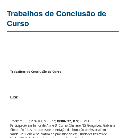
Trabalhos de Conclusão de
Curso
Trabalhos de Conclusão de Curso
UFSC
Traebert, J. L.; PRADO, M. L. do;
REIBNITZ, K.S
; KEMPFER, S. S..
Participação em banca de Aline B. Correa,Chaiane NS Gonçalves, Gabriela
Simon.Políticas indutoras de orientação da formação profissional em
saúde: influência na prática de profissionais em Unidades Básicas de