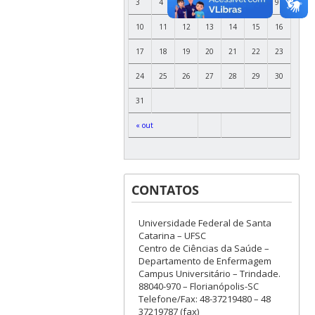
3
4
5
6
7
8
9
10
11
12
13
14
15
16
17
18
19
20
21
22
23
24
25
26
27
28
29
30
31
« out
CONTATOS
Universidade Federal de Santa
Catarina – UFSC
Centro de Ciências da Saúde –
Departamento de Enfermagem
Campus Universitário – Trindade.
88040-970 – Florianópolis-SC
Telefone/Fax: 48-37219480 – 48
37219787 (fax)