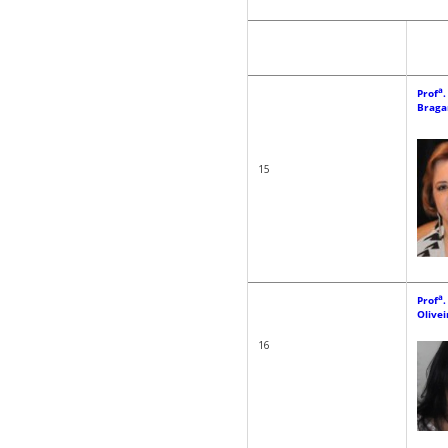
a
Prof
.
Braga
15
a
Prof
.
Olivei
16