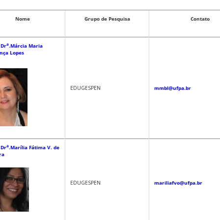
Nome
Grupo de Pesquisa
Contato
a
 Dr
.Márcia Maria
nça Lopes
EDUGESPEN
mmbl@ufpa.br
a
 Dr
.Marília Fátima V. de
ra
EDUGESPEN
mariliafvo@ufpa.br