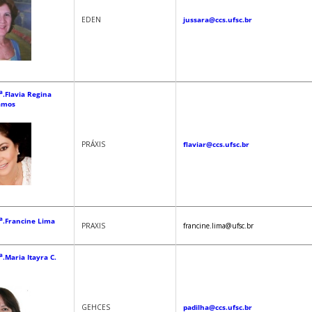
EDEN
jussara@ccs.ufsc.br
a
.Flavia Regina
amos
PRÁXIS
flaviar@ccs.ufsc.br
a
.Francine Lima
PRAXIS
francine.lima@ufsc.br
a
.Maria Itayra C.
GEHCES
padilha@ccs.ufsc.br