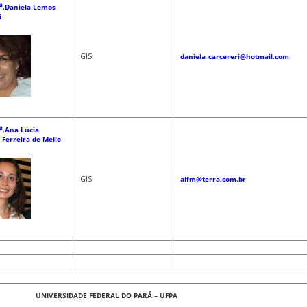
a
.Daniela Lemos
i
GIS
daniela_carcereri@hotmail.com
a
.Ana Lúcia
 Ferreira de Mello
GIS
alfm@terra.com.br
UNIVERSIDADE FEDERAL DO PARÁ – UFPA