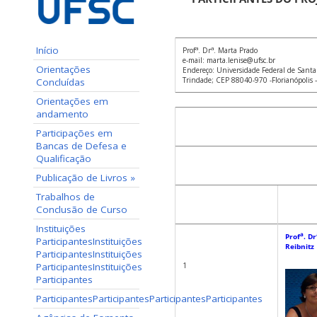
Início
a
a
Prof
. Dr
. Marta Prado
e-mail: marta.lenise@ufsc.br
Orientações
Endereço: Universidade Federal de Sant
Trindade; CEP 88040-970 -Florianópolis 
Concluídas
Orientações em
andamento
Participações em
Bancas de Defesa e
Qualificação
Publicação de Livros
»
Trabalhos de
Conclusão de Curso
Instituições
a
Prof
. Dr
Participantes
Instituições
Reibnitz
Participantes
Instituições
Participantes
Instituições
1
Participantes
Participantes
Participantes
Participantes
Participantes