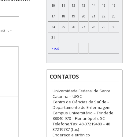
10
11
12
13
14
15
16
17
18
19
20
21
22
23
24
25
26
27
28
29
30
itário –
31
« out
CONTATOS
Universidade Federal de Santa
Catarina – UFSC
Centro de Ciências da Saúde –
Departamento de Enfermagem
Campus Universitário – Trindade.
88040-970 – Florianópolis-SC
Telefone/Fax: 48-37219480 – 48
37219787 (fax)
Endereço eletrônico