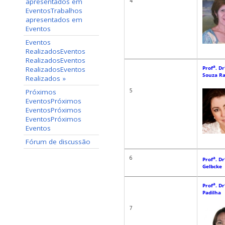
apresentados em
4
Eventos
Trabalhos
apresentados em
Eventos
Eventos
Realizados
Eventos
Realizados
Eventos
a
Prof
. Dr
Realizados
Eventos
Souza R
Realizados
»
5
Próximos
Eventos
Próximos
Eventos
Próximos
Eventos
Próximos
Eventos
Fórum de discussão
6
a
Prof
. Dr
Gelbcke
a
Prof
. Dr
Padilha
7