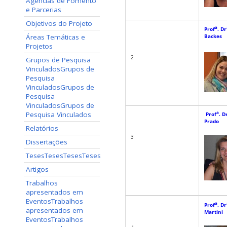
Agências de Fomento
e Parcerias
Objetivos do Projeto
a
Prof
. Dr
Áreas Temáticas e
Backes
Projetos
2
Grupos de Pesquisa
Vinculados
Grupos de
Pesquisa
Vinculados
Grupos de
Pesquisa
Vinculados
Grupos de
Pesquisa Vinculados
a
Prof
. D
Prado
Relatórios
3
Dissertações
Teses
Teses
Teses
Teses
Artigos
Trabalhos
apresentados em
Eventos
Trabalhos
a
Prof
. Dr
apresentados em
Martini
Eventos
Trabalhos