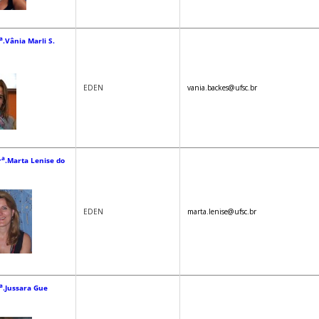
a
.Vânia Marli S.
EDEN
vania.backes@ufsc.br
a
r
.Marta Lenise do
EDEN
marta.lenise@ufsc.br
a
.Jussara Gue