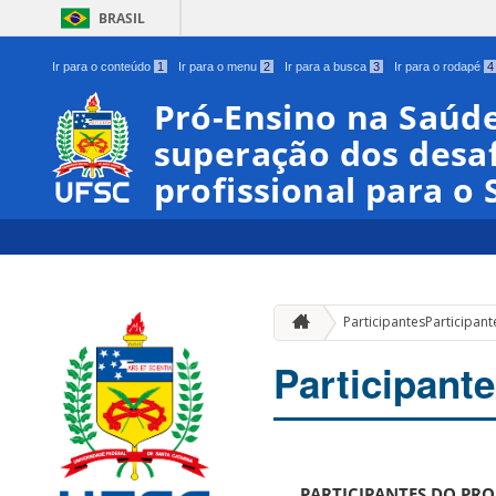
BRASIL
Ir para o conteúdo
1
Ir para o menu
2
Ir para a busca
3
Ir para o rodapé
4
Pró-Ensino na Saúd
superação dos desa
profissional para o 
Participantes
Participant
Participant
PARTICIPANTES DO PRO