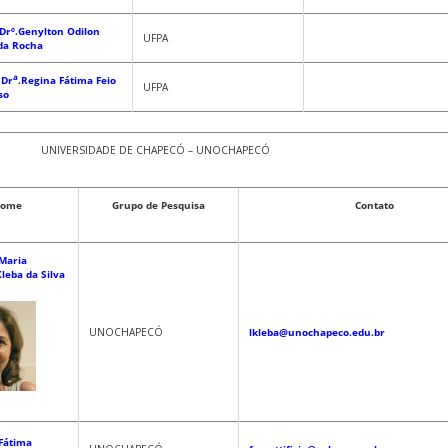
 Drº.Genylton Odilon
UFPA
da Rocha
a
 Dr
.Regina Fátima Feio
UFPA
so
UNIVERSIDADE DE CHAPECÓ – UNOCHAPECÓ
ome
Grupo de Pesquisa
Contato
.Maria
Kleba da Silva
UNOCHAPECÓ
lkleba@unochapeco.edu.br
.Fátima