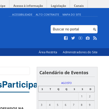
cipe
Acesso à informação
Legislação
Canais
ACESSIBILIDADE
ALTO CONTRASTE
MAPA DO SITE
Área Restrita
Administradores do Site
Calendário de Eventos
s
Participantes
AGOSTO
S
T
Q
Q
S
S
D
1
2
3
4
5
6
7
8
9
 DESAFIOS NA