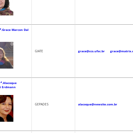
a
.Grace Marcon Dal
GIATE
grace@ccs.ufsc.br
grace@matrix.
a
r
.Alacoque
ni Erdmann
GEPADES
alacoque@newsite.com.br