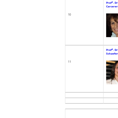
a
Prof
. Dr
Carcerer
10
a
Prof
. Dr
Schaefer
11