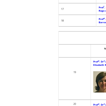
º
Prof
.
17
Rego 
a
Prof
.
18
Barro
N
a
a
Prof
. Dr
Elisabeth 
19
20
a
a
Prof
. Dr