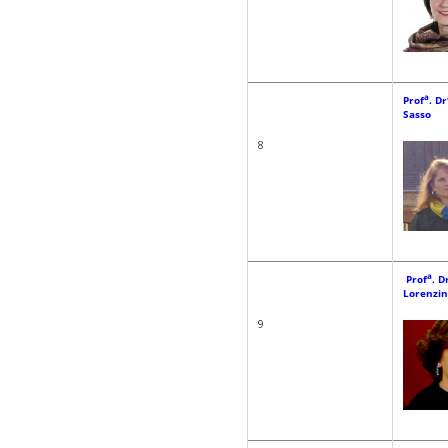
a
Prof
. Dr
Sasso
8
a
Prof
. D
Lorenzi
9