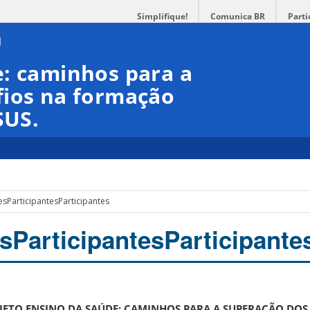
Simplifique!
Comunica BR
Parti
e: caminhos para a
fios na formação
SUS.
es
Participantes
Participantes
es
Participantes
Participante
JETO ENSINO DA SAÚDE: CAMINHOS PARA A SUPERAÇÃO DOS