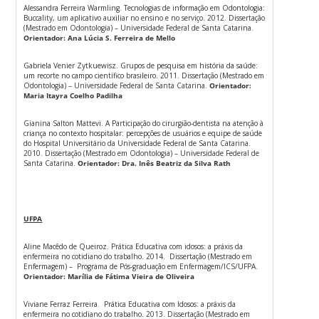
Alessandra Ferreira Warmling. Tecnologias de informação em Odontologia:
Buccality, um aplicativo auxiliar no ensino e no serviço. 2012. Dissertação
(Mestrado em Odontologia) – Universidade Federal de Santa Catarina.
Orientador: Ana Lúcia S. Ferreira de Mello
Gabriela Venier Zytkuewisz. Grupos de pesquisa em história da saúde:
um recorte no campo científico brasileiro. 2011. Dissertação (Mestrado em
Odontologia) – Universidade Federal de Santa Catarina.
Orientador:
Maria Itayra Coelho Padilha
Gianina Salton Mattevi. A Participação do cirurgião-dentista na atenção à
criança no contexto hospitalar: percepções de usuários e equipe de saúde
do Hospital Universitário da Universidade Federal de Santa Catarina.
2010. Dissertação (Mestrado em Odontologia) – Universidade Federal de
Santa Catarina.
Orientador: Dra. Inês Beatriz da Silva Rath
UFPA
Aline Macêdo de Queiroz. Prática Educativa com idosos: a práxis da
enfermeira no cotidiano do trabalho. 2014. Dissertação (Mestrado em
Enfermagem) – Programa de Pós-graduação em Enfermagem/ICS/UFPA.
Orientador: Marília de Fátima Vieira de Oliveira
Viviane Ferraz Ferreira. Prática Educativa com Idosos: a práxis da
enfermeira no cotidiano do trabalho. 2013. Dissertação (Mestrado em