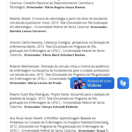
Catarina, Conselho Nacional de Desenvolvimento Científico e
Tecnológico.
Orientador: Flávia Regina Souza Ramos
Roselita Sebold. O ensino de odontologia a partir do olhar do estudante:
Um estudo qualitativo. Início: 2013. Tese (Doutorado em Pós-Graduação
em odontologia) – Universidade Federal de Santa Catarina.
Orientador:
Daniela Lemos Carcereri
Simone Coelho Amestoy. Liderança Dialógica: perspectivas na formação de
enfermeiros-líderes. 2013. Tese (Doutorado em Programa de Pós-
graduação em Enfermagem da UFSC) – Universidade Federal de Santa
Catarina,
Orientador: Vânia Marli Schubert Backes
Roberta Waterkemper. Formação da atitude crítica e criativa do acadêmico
de enfermagem na disciplina de fundamentos para o cuidado profissional:
um estudo de caso. 2012. Tese (Doutorado em Programa de Pós-graduação
em Enfermagem da UFSC) – Universidade Federal de Santa Catarina,
Orientador: Marta Lenise do Prado
Rosane Suely May Rodrigues. Projeto Escola: educando para a captação de
doadores de sangue. 2012. Tese (Doutorado em Programa de Pós-
graduação em Enfermagem da UFSC) – Universidade Federal de Santa
Catarina,
Orientador: Kenya Schmidt Reibnitz
Ana Paula Xavier Ravelli. e-Portfólio: Aprendizagem Baseada em
Problemas no Cuidado de Enfermagem no Puepério Imediato/Greenberg.
2012. (Doutorado em Programa de Pós-graduação em Enfermagem da
UFSC) – Universidade Federal de Santa Catarina,
Orientador: Grace T.