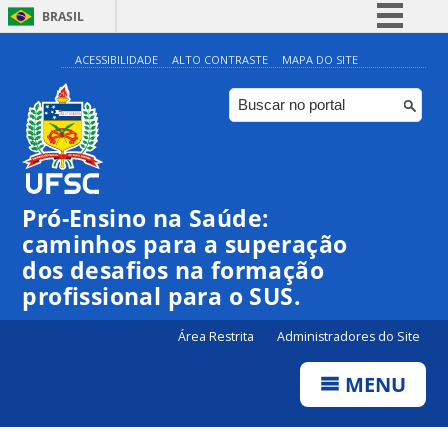
BRASIL
Simplifique!
ACESSIBILIDADE
ALTO CONTRASTE
MAPA DO SITE
Comunica BR
Participe
Acesso à informação
Legislação
Pró-Ensino na Saúde:
Canais
caminhos para a superação
dos desafios na formação
profissional para o SUS.
Área Restrita
Administradores do Site
MENU