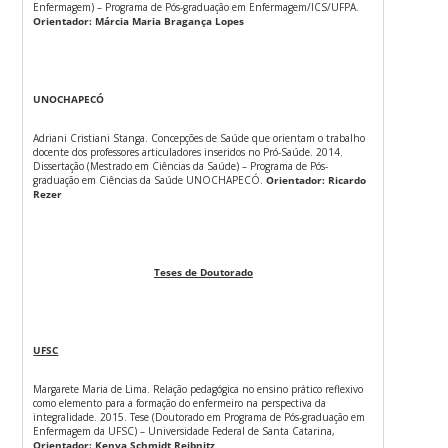
Enfermagem) – Programa de Pós-graduação em Enfermagem/ICS/UFPA.
Orientador: Márcia Maria Bragança Lopes
UNOCHAPECÓ
Adriani Cristiani Stanga. Concepções de Saúde que orientam o trabalho
docente dos professores articuladores inseridos no Pró-Saúde. 2014.
Dissertação (Mestrado em Ciências da Saúde) – Programa de Pós-
graduação em Ciências da Saúde UNOCHAPECÓ.
Orientador: Ricardo
Rezer
Teses de Doutorado
UFSC
Margarete Maria de Lima. Relação pedagógica no ensino prático reflexivo
como elemento para a formação do enfermeiro na perspectiva da
integralidade. 2015. Tese (Doutorado em Programa de Pós-graduação em
Enfermagem da UFSC) – Universidade Federal de Santa Catarina,
Orientador: Kenya Schmidt Reibnitz