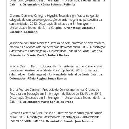
Dissertação (Mestrado em Enfermagem) – Universidade Federal de Santa
Catarina.
Orientador:
Kênya Schmidt Reibnitz
Giovana Dorneles Callegaro Higashi. Tecendo significados na gestão
colegiada de um curso de graduação de enfermagem na perspectiva da
complexidade . 2012. Dissertação (Mestrado em Enfermagem) –
Universidade Federal de Santa Catarina.
Orientador: Alacoque
Lorenzini Erdmann
Jouhanna do Carmo Menegaz. Prática do bom professor de enfermagem,
medico na e odontologia na percepção dos acadêmicos. 2012. Dissertação
(Mestrado em Enfermagem) – Universidade Federal de Santa Catarina.
Orientador
:
Vânia Marli Schübert Backes
Priscila Orlandi Barth. Educação Permanente em Saúde: concepções e
práticas em centros de saúde de Florianópolis/SC. 2012. Dissertação
(Mestrado em Enfermagem) – Universidade Federal de Santa Catarina.
Orientador: Flávia Regina Souza Ramos
Bruna Pedroso Canever. Produção do Conhecimento nos Grupos de
Pesquisa em Educação em Enfermagem do Estado de São Paulo. 2012.
Dissertação (Mestrado em Enfermagem) – Universidade Federal de Santa
Catarina.
Orientador:
Marta Lenise do Prado
Grasiela Garrett da Silva. Estudo qualitativo sobre educação em saúde
bucal. 2012. Dissertação (Mestrado em Odontologia) – Universidade
Federal de Santa Catarina.
Orientador: Cláudio José Amante