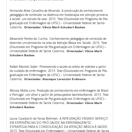
Fernanda Alves Carvalho de Miranda. A construção do conhecimento
pedagógico de conteúdo na docência em fisioterapia em atenção primária
à saúde: um estudo de caso. 2015. Tese (Doutorado em Programa de Pós-
graduação em Enfermagem da UFSC) – Universidade Federal de Santa
Catarina,
Orientador: Vânia Marli Schubert Backes
Alexandre Pareto da Cunha. Conhecimento pedagógico de conteúdo de
docentes universitários na área da Atenção Básica em Saúde. 2015. Tese
(Doutorado em Programa de Pós-graduação em Enfermagem da UFSC) –
Universidade Federal de Santa Catarina,
Orientador: Vânia Marli
Schubert Backes
Rafael Marcelo Soder. Promovendo a saúde ao atleta de voleibol a partir
do cuidado de enfermagem. 2013. Tese (Doutorado em Programa de Pós-
graduação em Enfermagem da UFSC) – Universidade Federal de Santa
Catarina,
Orientador: Alacoque Lorenzini Erdmann
Monica Motta Lino. Produção do conhecimento em enfermagem de Brasil
e Portugal: um olhar a partir de pressupostos bachelardianos. 2013. Tese
(Doutorado em Programa de Pós-graduação em Enfermagem da UFSC) –
Universidade Federal de Santa Catarina,
Orientador: Vânia Marli
Schubert Backes
Laura Cavalcanti de Farias Brehmer. A INTEGRAÇÃO ENSINO-SERVIÇO
EM EXPERIÊNCIAS DO PRÓ-SAÚDE NA ENFERMAGEM/SC:
ESTRATÉGIA PARA A CONSOLIDAÇÃO DA ATENÇÃO BÁSICA À SAÚDE.
2013. Tese (Doutorado em Enfermagem) – Universidade Federal de Santa