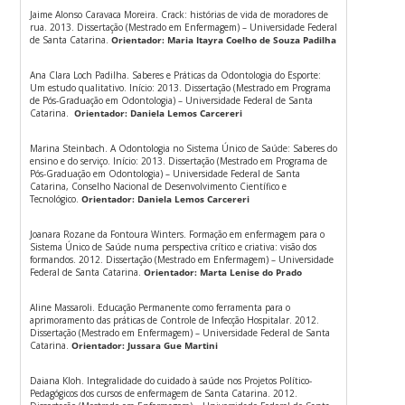
Jaime Alonso Caravaca Moreira. Crack: histórias de vida de moradores de
rua. 2013. Dissertação (Mestrado em Enfermagem) – Universidade Federal
de Santa Catarina.
Orientador: Maria Itayra Coelho de Souza Padilha
Ana Clara Loch Padilha. Saberes e Práticas da Odontologia do Esporte:
Um estudo qualitativo. Início: 2013. Dissertação (Mestrado em Programa
de Pós-Graduação em Odontologia) – Universidade Federal de Santa
Catarina.
Orientador: Daniela Lemos Carcereri
Marina Steinbach. A Odontologia no Sistema Único de Saúde: Saberes do
ensino e do serviço. Início: 2013. Dissertação (Mestrado em Programa de
Pós-Graduação em Odontologia) – Universidade Federal de Santa
Catarina, Conselho Nacional de Desenvolvimento Científico e
Tecnológico.
Orientador: Daniela Lemos Carcereri
Joanara Rozane da Fontoura Winters. Formação em enfermagem para o
Sistema Único de Saúde numa perspectiva crítico e criativa: visão dos
formandos. 2012. Dissertação (Mestrado em Enfermagem) – Universidade
Federal de Santa Catarina.
Orientador: Marta Lenise do Prado
Aline Massaroli. Educação Permanente como ferramenta para o
aprimoramento das práticas de Controle de Infecção Hospitalar. 2012.
Dissertação (Mestrado em Enfermagem) – Universidade Federal de Santa
Catarina.
Orientador:
Jussara Gue Martini
Daiana Kloh. Integralidade do cuidado à saúde nos Projetos Político-
Pedagógicos dos cursos de enfermagem de Santa Catarina. 2012.