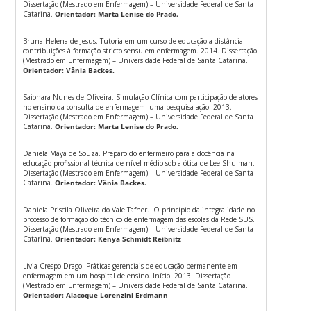
Dissertação (Mestrado em Enfermagem) – Universidade Federal de Santa
Catarina.
Orientador: Marta Lenise do Prado.
Bruna Helena de Jesus. Tutoria em um curso de educação a distância:
contribuições à formação stricto sensu em enfermagem. 2014. Dissertação
(Mestrado em Enfermagem) – Universidade Federal de Santa Catarina.
Orientador:
Vânia Backes.
Saionara Nunes de Oliveira. Simulação Clínica com participação de atores
no ensino da consulta de enfermagem: uma pesquisa-ação. 2013.
Dissertação (Mestrado em Enfermagem) – Universidade Federal de Santa
Catarina.
Orientador: Marta Lenise do Prado.
Daniela Maya de Souza. Preparo do enfermeiro para a docência na
educação profissional técnica de nível médio sob a ótica de Lee Shulman.
Dissertação (Mestrado em Enfermagem) – Universidade Federal de Santa
Catarina.
Orientador: Vânia Backes.
Daniela Priscila Oliveira do Vale Tafner. O princípio da integralidade no
processo de formação do técnico de enfermagem das escolas da Rede SUS.
Dissertação (Mestrado em Enfermagem) – Universidade Federal de Santa
Catarina.
Orientador: Kenya Schmidt Reibnitz
Lívia Crespo Drago. Práticas gerenciais de educação permanente em
enfermagem em um hospital de ensino. Início: 2013. Dissertação
(Mestrado em Enfermagem) – Universidade Federal de Santa Catarina.
Orientador: Alacoque Lorenzini Erdmann